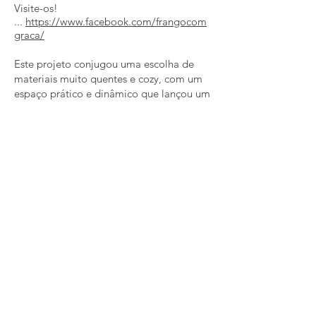
Visite-os!
...
https://www.facebook.com/frangocom
graca/
Este projeto conjugou uma escolha de
materiais muito quentes e cozy, com um
espaço prático e dinâmico que lançou um
novo conceito do típico frango churrasco.
Foi criado a partir de uma linha de
pensamento muito moderno, com a
intenção constante de evoluir os produtos
e espaços comerciais dos dias de hoje.
< Voltar ao Portfolio