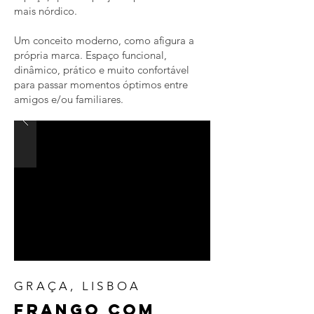
mais nórdico.
Um conceito moderno, como afigura a
própria marca. Espaço funcional,
dinâmico, prático e muito confortável
para passar momentos óptimos entre
amigos e/ou familiares.
GRAÇA, LISBOA
FRANGO COM